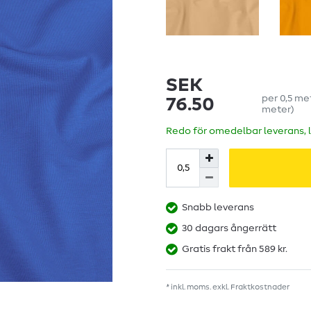
SEK
per
0,5
me
76.50
meter
)
Redo för omedelbar leverans, 
Snabb leverans
30 dagars ångerrätt
Gratis frakt från 589 kr.
* inkl. moms. exkl.
Fraktkostnader