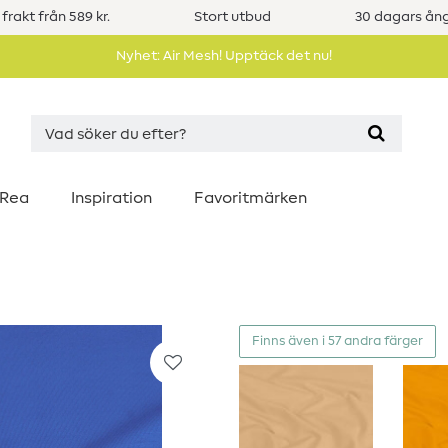
 frakt från 589 kr.
Stort utbud
30 dagars ång
Nyhet: Air Mesh! Upptäck det nu!
Rea
Inspiration
Favoritmärken
Finns även i 57 andra färger