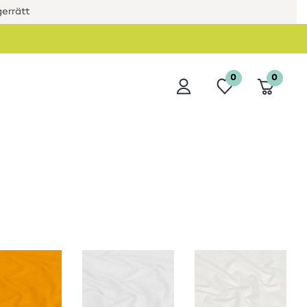
errätt
0
0