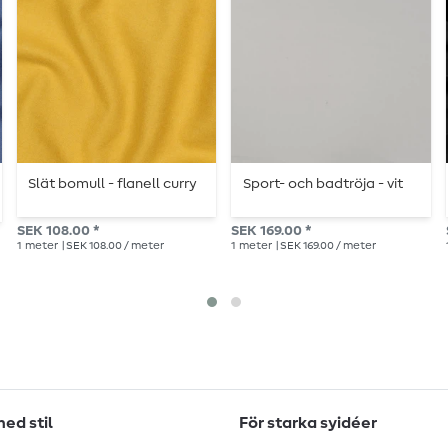
Slät bomull - flanell curry
Sport- och badtröja - vit
SEK 108.00 *
SEK 169.00 *
1
meter
| SEK 108.00 / meter
1
meter
| SEK 169.00 / meter
ed stil
För starka syidéer