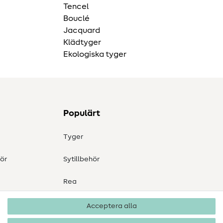
Tencel
Bouclé
Jacquard
Klädtyger
Ekologiska tyger
Populärt
Tyger
ör
Sytillbehör
Rea
Acceptera alla