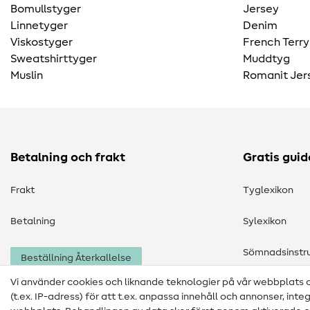
Bomullstyger
Jersey
Linnetyger
Denim
Viskostyger
French Terry
Sweatshirttyger
Muddtyg
Muslin
Romanit Jer
Betalning och frakt
Gratis guid
Frakt
Tyglexikon
Betalning
Sylexikon
Sömnadsinstru
Beställning Återkallelse
Vi använder cookies och liknande teknologier på vår webbplats
(t.ex. IP-adress) för att t.ex. anpassa innehåll och annonser, inte