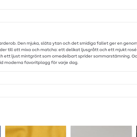
garderob. Den mjuka, släta ytan och det smidiga fallet ger en ge
till att mixa och matcha: ett delikat ljusgrått och ett mjukt rosé fö
och ett ljust mintgrönt som omedelbart sprider sommarstämning. Oa
d moderna favoritplagg för varje dag.