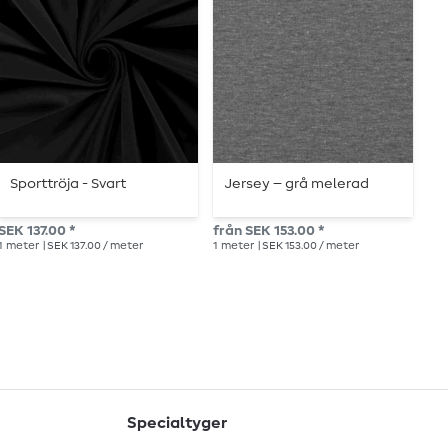
Sporttröja - Svart
Jersey – grå melerad
B
E
SEK 137.00 *
från SEK 153.00 *
SE
1
meter
| SEK 137.00 / meter
1
meter
| SEK 153.00 / meter
1
me
Specialtyger