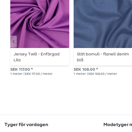
Jersey Twill - Enfärgad
Slät bomull - flanell denim
Lila
blå
SEK 117.00 *
SEK 108.00 *
1
meter
| SEK 117.00 / meter
1
meter
| SEK 108.00 / meter
Tyger för vardagen
Modetyger m