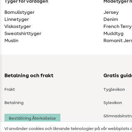
Tyger för vardagen
Modetyger m
Bomullstyger
Jersey
Linnetyger
Denim
Viskostyger
French Terry
Sweatshirttyger
Muddtyg
Muslin
Romanit Jer
Betalning och frakt
Gratis guid
Frakt
Tyglexikon
Betalning
Sylexikon
Sömnadsinstru
Beställning Återkallelse
Vi använder cookies och liknande teknologier på vår webbplats