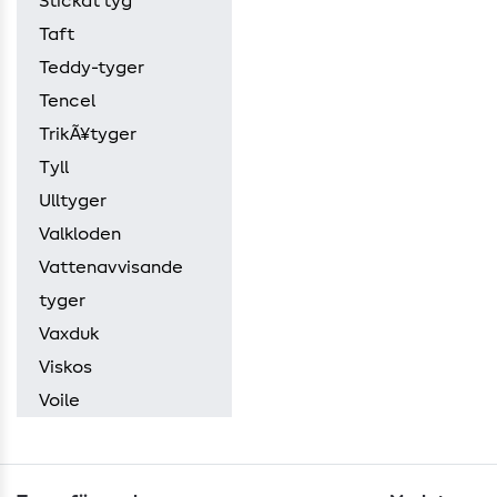
Stickat tyg
Taft
Teddy-tyger
Tencel
TrikÃ¥tyger
Tyll
Ulltyger
Valkloden
Vattenavvisande
tyger
Vaxduk
Viskos
Voile