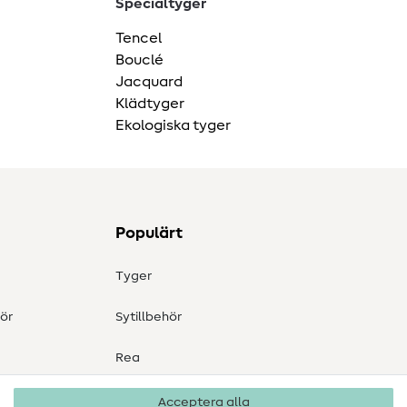
Specialtyger
Tencel
Bouclé
Jacquard
Klädtyger
Ekologiska tyger
Populärt
Tyger
ör
Sytillbehör
Rea
Acceptera alla