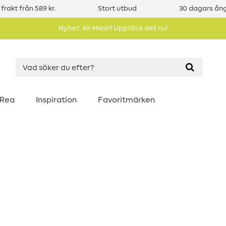
 frakt från 589 kr.
Stort utbud
30 dagars ång
Nyhet: Air Mesh! Upptäck det nu!
Rea
Inspiration
Favoritmärken