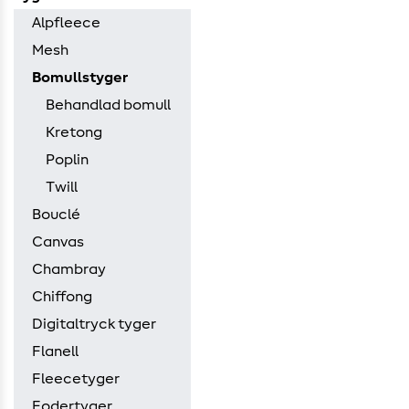
Alpfleece
Mesh
Bomullstyger
Behandlad bomull
Kretong
Poplin
Twill
Bouclé
Canvas
Chambray
Chiffong
Digitaltryck tyger
Flanell
Fleecetyger
Fodertyger