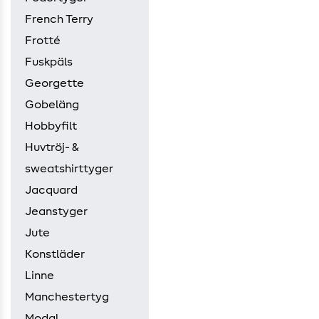
French Terry
Frotté
Fuskpäls
Georgette
Gobeläng
Hobbyfilt
Huvtröj- &
sweatshirttyger
Jacquard
Jeanstyger
Jute
Konstläder
Linne
Manchestertyg
Modal