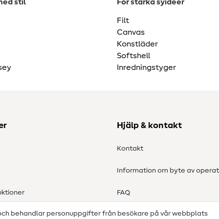
ed stil
För starka syidéer
Filt
Canvas
Konstläder
Softshell
sey
Inredningstyger
er
Hjälp & kontakt
Kontakt
Information om byte av operat
ktioner
FAQ
 och behandlar personuppgifter från besökare på vår webbplats
Ångerrätt